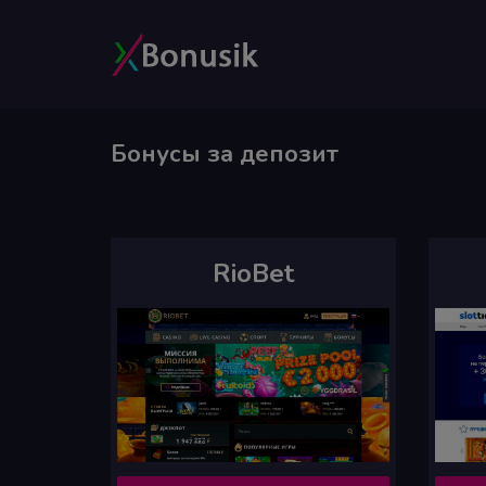
Бонусы за депозит
RioBet