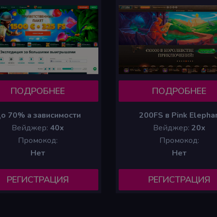
ПОДРОБНЕЕ
ПОДРОБНЕЕ
о 70% а зависимости
200FS в Pink Elepha
Вейджер:
40х
Вейджер:
20х
Промокод:
Промокод:
Нет
Нет
РЕГИСТРАЦИЯ
РЕГИСТРАЦИЯ