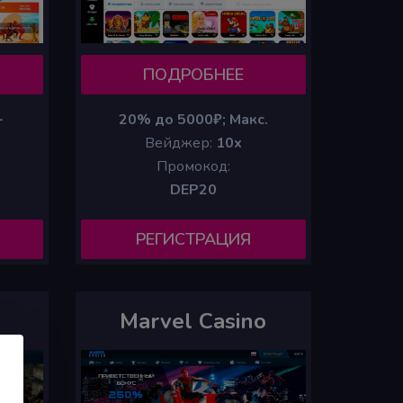
ПОДРОБНЕЕ
-
20% до 5000₽; Макс.
Вейджер:
10х
Промокод:
DEP20
РЕГИСТРАЦИЯ
Marvel Casino