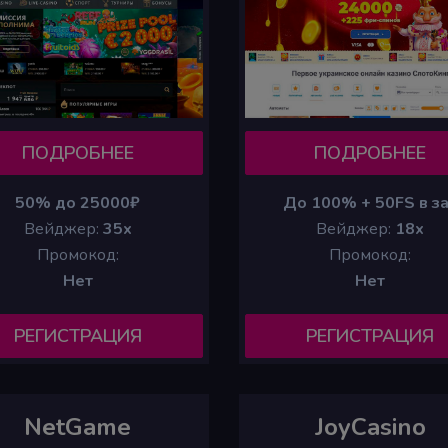
ПОДРОБНЕЕ
ПОДРОБНЕЕ
50% до 25000₽
До 100% + 50FS в з
Вейджер:
35х
Вейджер:
18х
Промокод:
Промокод:
Нет
Нет
РЕГИСТРАЦИЯ
РЕГИСТРАЦИЯ
NetGame
JoyCasino