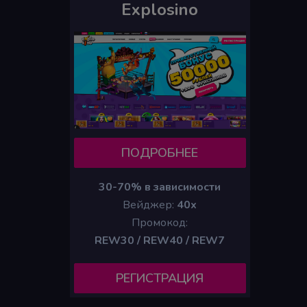
Explosino
ПОДРОБНЕЕ
30-70% в зависимости
Вейджер:
40х
Промокод:
REW30 / REW40 / REW7
РЕГИСТРАЦИЯ