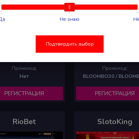
Да
Не знаю
Не
ПОДРОБНЕЕ
ПОДРОБНЕЕ
Подтвердить выбор
о 100% + 50FS в зав
30-70% в зависимос
Вейджер:
18х
Вейджер:
40х
Промокод:
Промокод:
Нет
BLOOMBO30 / BLOOM
РЕГИСТРАЦИЯ
РЕГИСТРАЦИЯ
RioBet
SlotoKing