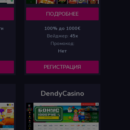
ПОДРОБНЕЕ
ти
100% до 1000€
Вейджер:
45х
Промокод:
Нет
РЕГИСТРАЦИЯ
DendyCasino