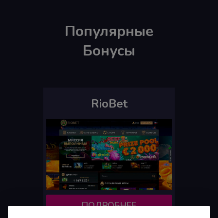
Популярные
Бонусы
RioBet
ПОДРОБНЕЕ