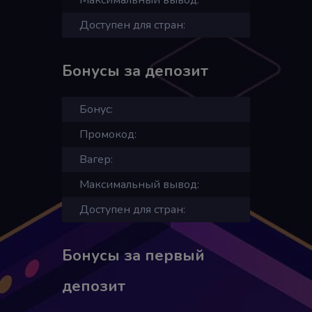
Доступен для стран:
Бонусы за депозит
Бонус:
Промокод:
Вагер:
Максимальный вывод:
Доступен для стран:
Бонусы за первый
депозит