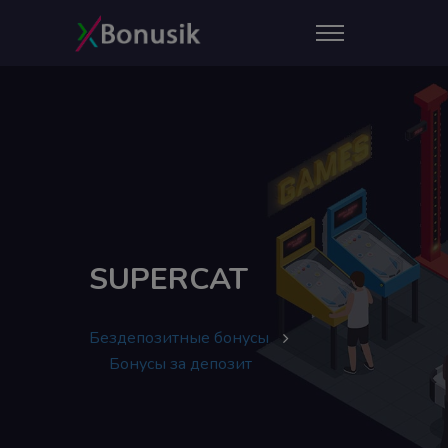
SUPERCAT
Бездепозитные бонусы
Бонусы за депозит