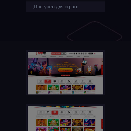
Доступен для стран: