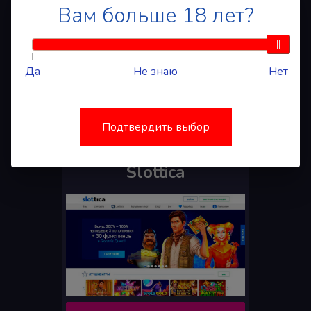
Вам больше 18 лет?
70FS
Вейджер:
30х
Промокод:
OTZ
Макс. вывод:
Без ограничений
Да
Не знаю
Нет
РЕГИСТРАЦИЯ
Подтвердить выбор
Slottica