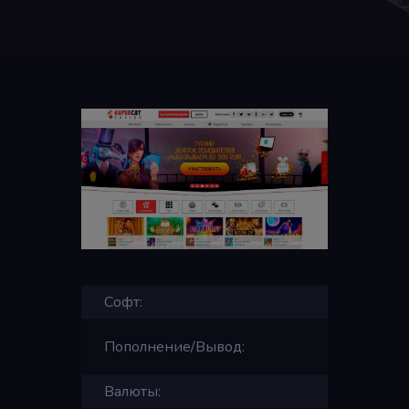
Софт:
Пополнение/Вывод:
Валюты: