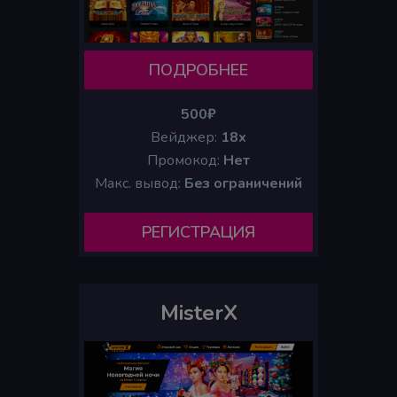
ПОДРОБНЕЕ
500₽
Вейджер:
18х
Промокод:
Нет
Макс. вывод:
Без ограничений
РЕГИСТРАЦИЯ
MisterX