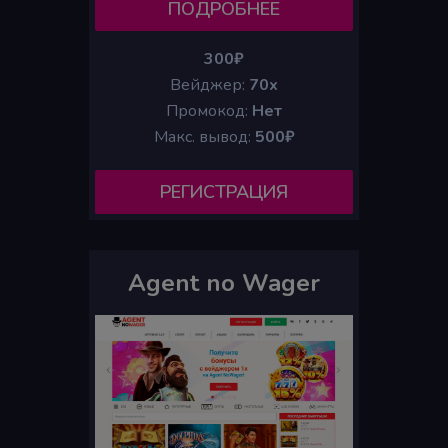
ПОДРОБНЕЕ
300₽
Вейджер:
70х
Промокод:
Нет
Макс. вывод:
500₽
РЕГИСТРАЦИЯ
Agent no Wager