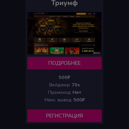
Триумф
ПОДРОБНЕЕ
500₽
Вейджер:
70х
Промокод:
Нет
Макс. вывод:
500₽
РЕГИСТРАЦИЯ